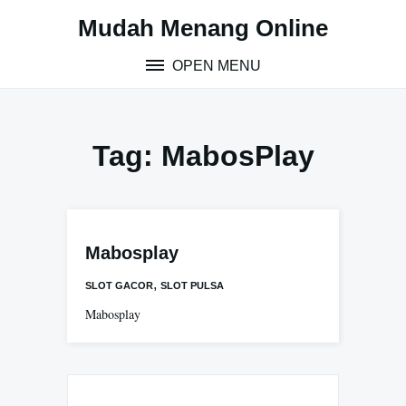
Skip
Mudah Menang Online
to
content
OPEN MENU
Tag:
MabosPlay
Mabosplay
,
SLOT GACOR
SLOT PULSA
Mabosplay